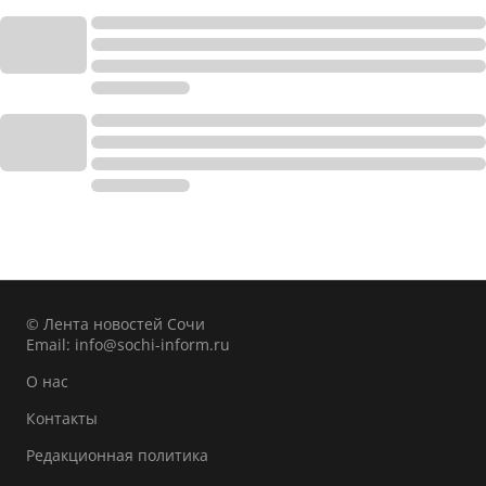
© Лента новостей Сочи
Email:
info@sochi-inform.ru
О нас
Контакты
Редакционная политика