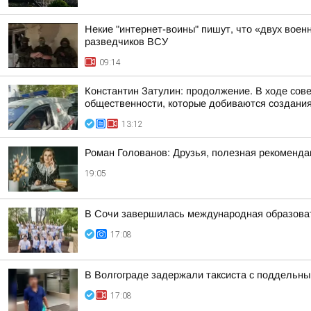
Некие "интернет-воины" пишут, что «двух воен
разведчиков ВСУ
09:14
Константин Затулин: продолжение. В ходе сов
общественности, которые добиваются создания 
13:12
Роман Голованов: Друзья, полезная рекоменда
19:05
В Сочи завершилась международная образоват
17:08
В Волгограде задержали таксиста с поддельн
17:08