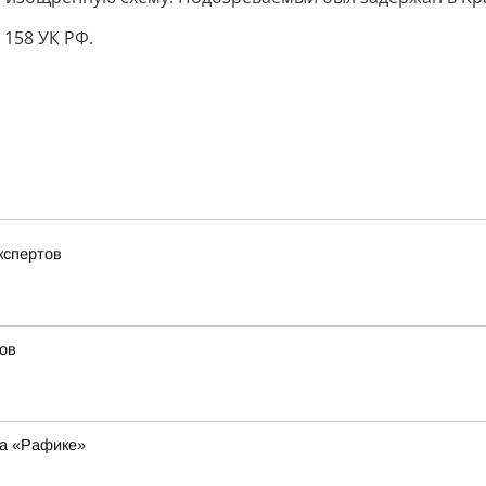
 158 УК РФ.
кспертов
ов
на «Рафике»