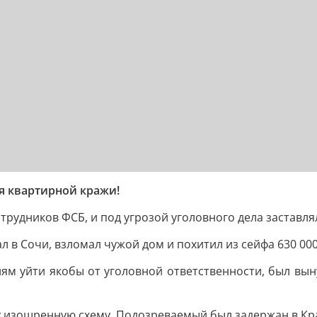
я квартирной кражи!
рудников ФСБ, и под угрозой уголовного дела заставля
л в Сочи, взломал чужой дом и похитил из сейфа 630 000
лям уйти якобы от уголовной ответственности, был вы
у изощренную схему. Подозреваемый был задержан в Кр