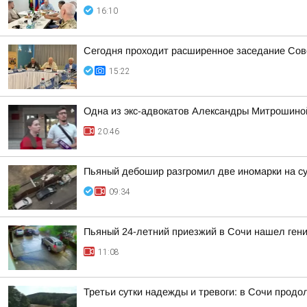
16:10
Сегодня проходит расширенное заседание Сове
15:22
Одна из экс-адвокатов Александры Митрошиной
20:46
Пьяный дебошир разгромил две иномарки на су
09:34
Пьяный 24-летний приезжий в Сочи нашел гени
11:08
Третьи сутки надежды и тревоги: в Сочи прод