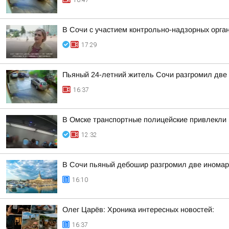
10:47
В Сочи с участием контрольно-надзорных орга
17:29
Пьяный 24-летний житель Сочи разгромил две 
16:37
В Омске транспортные полицейские привлекли 
12:32
В Сочи пьяный дебошир разгромил две иномарк
16:10
Олег Царёв: Хроника интересных новостей:
16:37