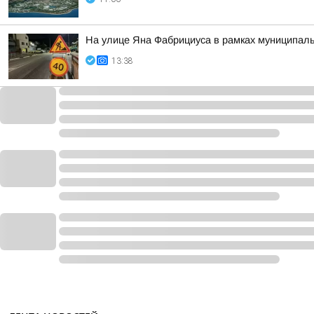
На улице Яна Фабрициуса в рамках муниципаль
13:38