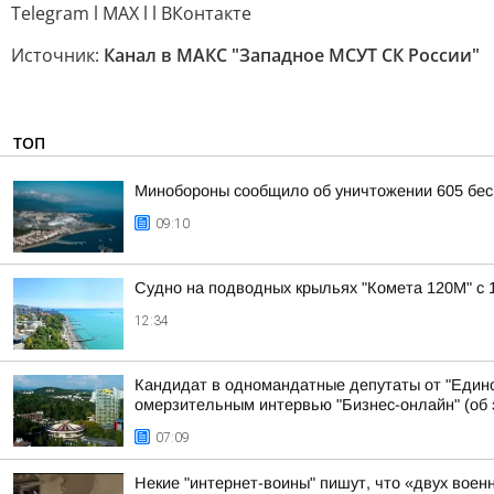
Telegram l MAX l l ВКонтакте
Источник:
Канал в МАКС "Западное МСУТ СК России"
ТОП
Минобороны сообщило об уничтожении 605 бес
09:10
Судно на подводных крыльях "Комета 120М" с 
12:34
Кандидат в одномандатные депутаты от "Едино
омерзительным интервью "Бизнес-онлайн" (об э
07:09
Некие "интернет-воины" пишут, что «двух воен