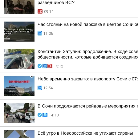
разведчиков ВСУ
09:14
Час стоянки на новой парковке в центре Сочи о
11:06
Константин Затулин: продолжение. В ходе сов
общественности, которые добиваются создания 
13:12
Небо временно закрыто: в аэропорту Сочи с 07
12:54
В Сочи продолжаются рейдовые мероприятия п
14:10
Всё утро в Новороссийске не утихают сирены