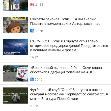
21:33
Секреты районов Сочи…. А вы знали?
Пишите в комментариях Автор: sochi.map
17:58
СРОЧНО: В Сочи и Сириусе объявлено
штормовое предупреждение! Город готовится
к мощным ливням и грозам
16:57
«Бензиновый коллапс - 2.0»: в Сочи снова
обострился дефицит топлива на АЗС!
20:15
Футбольный клуб "Сочи" 8 августа в гостях
обыграл московское "Торпедо" со счетом 2:1 в
матче 5-го тура Первой лиги
21:33