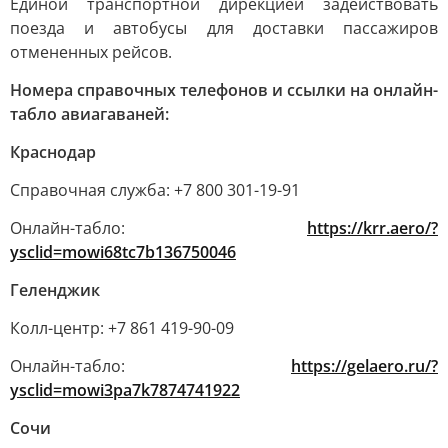
Единой транспортной дирекцией задействовать
поезда и автобусы для доставки пассажиров
отмененных рейсов.
Номера справочных телефонов и ссылки на онлайн-
табло авиагаваней:
Краснодар
Справочная служба: +7 800 301-19-91
Онлайн-табло:
https://krr.aero/?
ysclid=mowi68tc7b136750046
Геленджик
Колл-центр: +7 861 419-90-09
Онлайн-табло:
https://gelaero.ru/?
ysclid=mowi3pa7k7874741922
Сочи