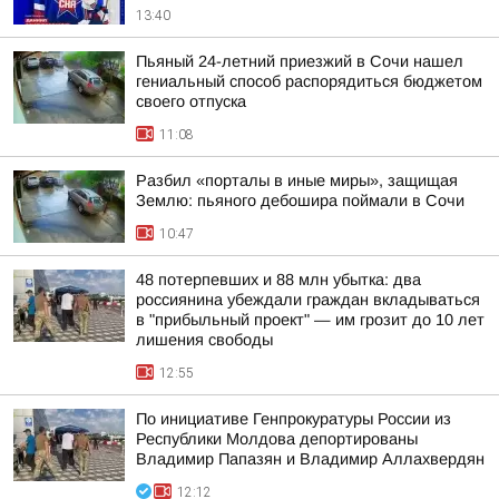
13:40
Пьяный 24-летний приезжий в Сочи нашел
гениальный способ распорядиться бюджетом
своего отпуска
11:08
Разбил «порталы в иные миры», защищая
Землю: пьяного дебошира поймали в Сочи
10:47
48 потерпевших и 88 млн убытка: два
россиянина убеждали граждан вкладываться
в "прибыльный проект" — им грозит до 10 лет
лишения свободы
12:55
По инициативе Генпрокуратуры России из
Республики Молдова депортированы
Владимир Папазян и Владимир Аллахвердян
12:12