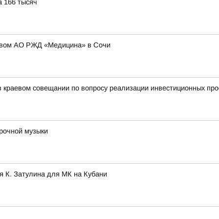
а 166 тысяч
тивом АО РЖД «Медицина» в Сочи
 краевом совещании по вопросу реализации инвестиционных про
арочной музыки
 К. Затулина для МК на Кубани