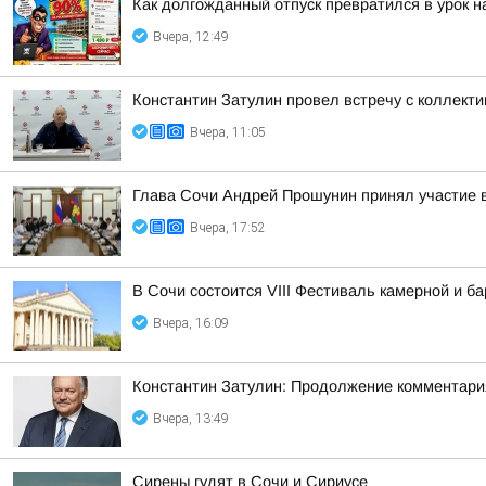
Как долгожданный отпуск превратился в урок н
Вчера, 12:49
Константин Затулин провел встречу с коллек
Вчера, 11:05
Глава Сочи Андрей Прошунин принял участие в
Вчера, 17:52
В Сочи состоится VIII Фестиваль камерной и б
Вчера, 16:09
Константин Затулин: Продолжение комментария
Вчера, 13:49
Сирены гудят в Сочи и Сириусе