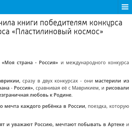
чила книги победителям конкурса
рса «Пластилиновый космос»
в
«Моя страна - Россия»
и международного конкурса
аврикии,
сразу в двух конкурсах - они
мастерили из
рана
-
Россия»
, сравнивая её с Маврикием, и
рисовали
езграничная любовь к Родине
.
то мечта каждого ребёнка в России
, поездка, которую
ят и уважают Россию, мечтают побывать в Артеке
и