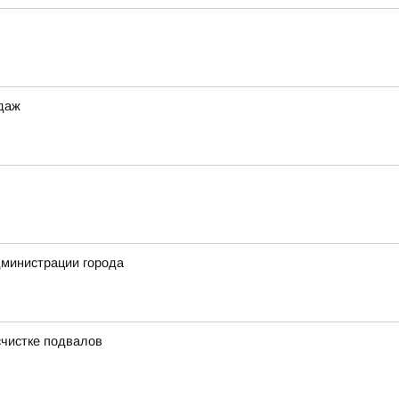
одаж
дминистрации города
счистке подвалов