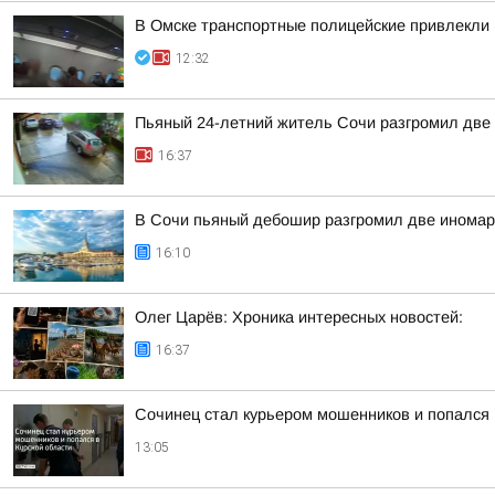
В Омске транспортные полицейские привлекли 
12:32
Пьяный 24-летний житель Сочи разгромил две 
16:37
В Сочи пьяный дебошир разгромил две иномарк
16:10
Олег Царёв: Хроника интересных новостей:
16:37
Сочинец стал курьером мошенников и попался 
13:05