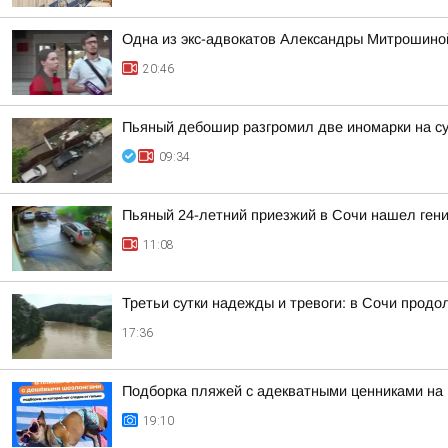
Одна из экс-адвокатов Александры Митрошиной
20:46
Пьяный дебошир разгромил две иномарки на су
09:34
Пьяный 24-летний приезжий в Сочи нашел гени
11:08
Третьи сутки надежды и тревоги: в Сочи прод
17:36
Подборка пляжей с адекватными ценниками на
19:10