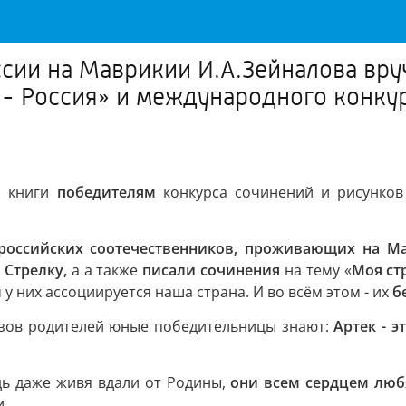
ссии на Маврикии И.А.Зейналова вру
 - Россия» и международного конку
а книги
победителям
конкурса сочинений и рисунко
российских соотечественников, проживающих на М
 Стрелку,
а а также
писали сочинения
на тему «
Моя ст
ем у них ассоциируется наша страна. И во всём этом - их
б
азов родителей юные победительницы знают:
Артек - э
дь даже живя вдали от Родины,
они всем сердцем люб
и.