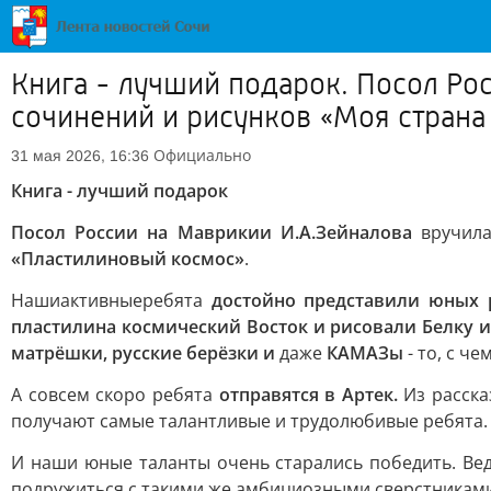
Книга - лучший подарок. Посол Ро
сочинений и рисунков «Моя страна
Официально
31 мая 2026, 16:36
Книга - лучший подарок
Посол России на Маврикии И.А.Зейналова
вручил
«Пластилиновый космос»
.
Наши
активные
ребята
достойно представили юных 
пластилина космический Восток и рисовали Белку и
матрёшки, русские берёзки и
даже
КАМАЗы
- то, с ч
А совсем скоро ребята
отправятся в Артек.
Из расск
получают самые талантливые и трудолюбивые ребята.
И наши юные таланты очень старались победить. Ве
подружиться с такими же амбициозными сверстникам