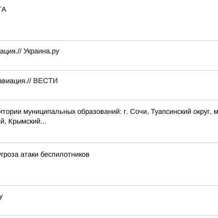
ТА
ация.//
Украина.ру
авиация.//
ВЕСТИ
 муниципальных образований: г. Сочи, Туапсинский округ, муни
й, Крымский...
угроза атаки беспилотников
у