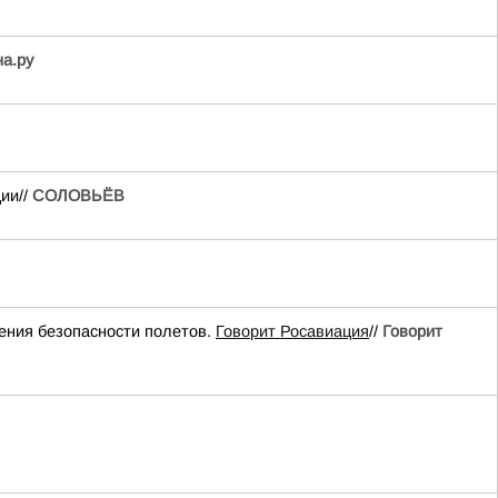
на.ру
ии//
СОЛОВЬЁВ
ения безопасности полетов.
Говорит Росавиация
//
Говорит