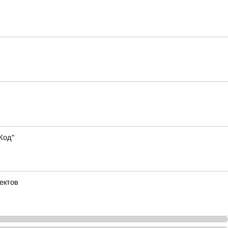
Код"
ектов