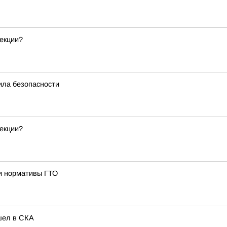
екции?
ила безопасности
екции?
и нормативы ГТО
шел в СКА