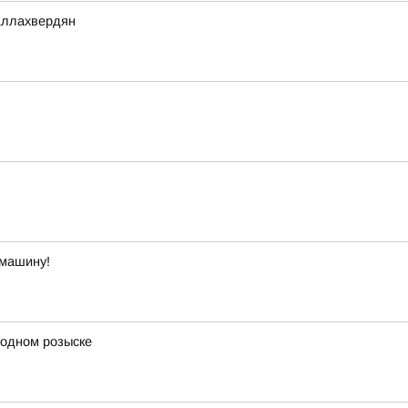
Аллахвердян
 машину!
родном розыске