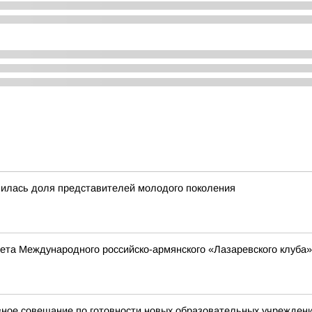
чилась доля представителей молодого поколения
та Международного российско-армянского «Лазаревского клуба»
ое совещание по готовности новых образовательных учреждений