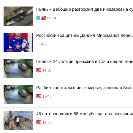
Пьяный дебошир разгромил две иномарки на су
09:34
Российский защитник Даниил Мироманов пере
13:40
Пьяный 24-летний приезжий в Сочи нашел гени
11:08
Разбил «порталы в иные миры», защищая Земл
10:47
48 потерпевших и 88 млн убытка: два россиян
12:55