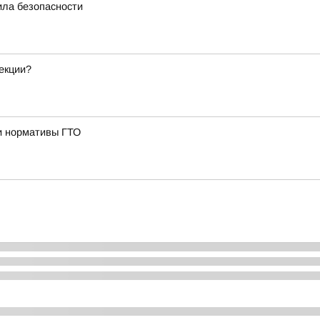
ила безопасности
екции?
и нормативы ГТО