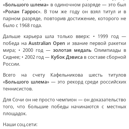
«
Большого шлема
» в одиночном разряде — это был
«
Ролан Гаррос
». В том же году он взял титул и в
парном разряде, повторив достижение, которого не
было с 1968 года.
Дальше карьера шла только вверх: • 1999 год —
победа на
Australian Open
и звание первой ракетки
мира; • 2000 год —
золотая медаль
Олимпиады в
Сиднее; • 2002 год —
Кубок Дэвиса
в составе сборной
России.
Всего на счету Кафельникова шесть титулов
«
Большого шлема
» — это рекорд среди российских
теннисистов.
Для Сочи он не просто чемпион — он доказательство
того, что большие победы начинаются с местных
площадок.
Наши соц.сети: