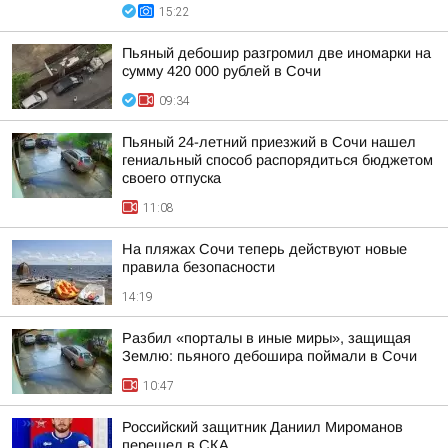
15:22
Пьяный дебошир разгромил две иномарки на
сумму 420 000 рублей в Сочи
09:34
Пьяный 24-летний приезжий в Сочи нашел
гениальный способ распорядиться бюджетом
своего отпуска
11:08
На пляжах Сочи теперь действуют новые
правила безопасности
14:19
Разбил «порталы в иные миры», защищая
Землю: пьяного дебошира поймали в Сочи
10:47
Российский защитник Даниил Мироманов
перешел в СКА