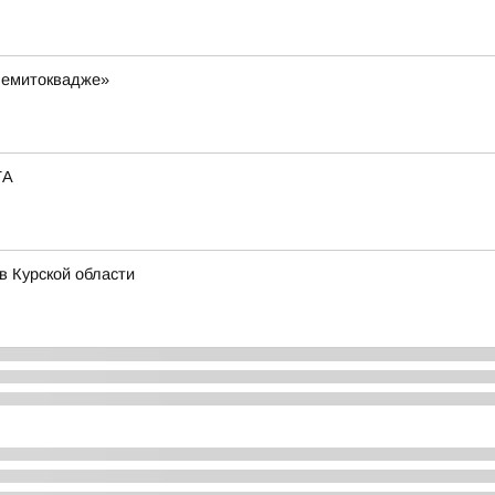
Чемитоквадже»
ТА
в Курской области