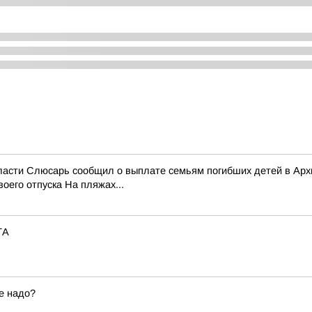
области Слюсарь сообщил о выплате семьям погибших детей в Ар
оего отпуска На пляжах...
ТА
е надо?