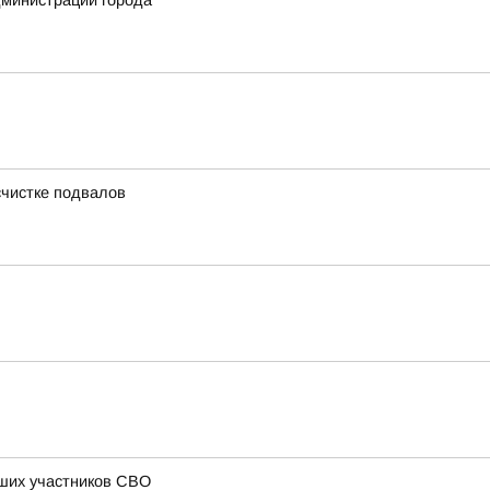
дминистрации города
счистке подвалов
бших участников СВО