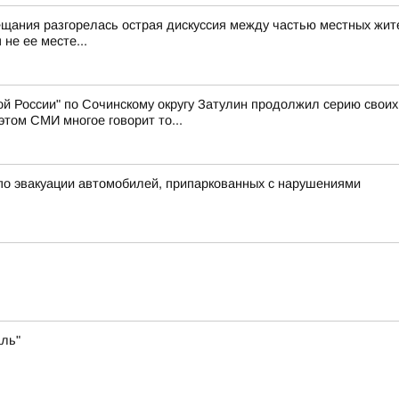
ещания разгорелась острая дискуссия между частью местных жит
не ее месте...
й России" по Сочинскому округу Затулин продолжил серию свои
том СМИ многое говорит то...
о эвакуации автомобилей, припаркованных с нарушениями
аль"