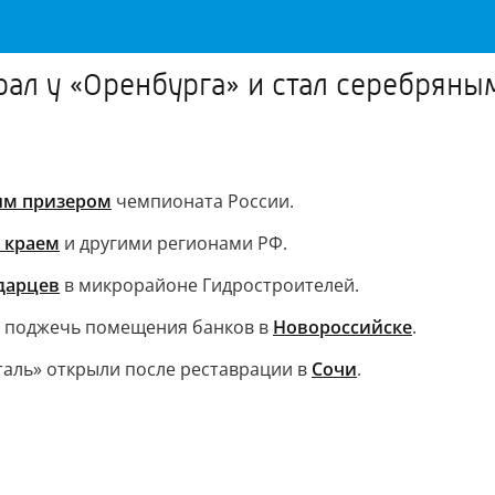
грал у «Оренбурга» и стал серебрян
ым призером
чемпионата России.
 краем
и другими регионами РФ.
дарцев
в микрорайоне Гидростроителей.
я поджечь помещения банков в
Новороссийске
.
таль» открыли после реставрации в
Сочи
.