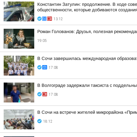
Константин Затулин: продолжение. В ходе сов
общественности, которые добиваются создания 
13:12
Роман Голованов: Друзья, полезная рекоменда
19:05
В Сочи завершилась международная образоват
17:08
В Волгограде задержали таксиста с поддельн
17:08
В Сочи на встрече жителей микрорайона «Прим
18:12