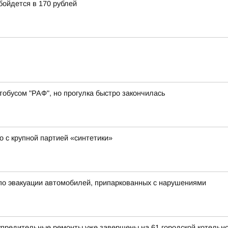
бойдется в 170 рублей
обусом "РАФ", но прогулка быстро закончилась
 с крупной партией «синтетики»
о эвакуации автомобилей, припаркованных с нарушениями
предительные ремонты уже завершены на 61 городской котельн