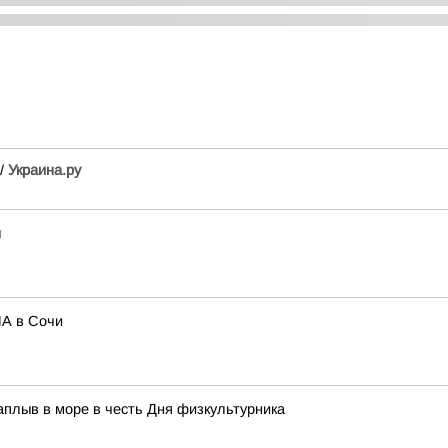
//
Украина.ру
ы
ЛА в Сочи
аплыв в море в честь Дня физкультурника