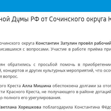
нной Думы РФ от Сочинского округа 
очинского округа
Константин Затулин провёл рабочий
писавшихся с вопросами. Участие в работе приёма пр
лян обратились с просьбой помочь в приобретении
, концертов и других культурных мероприятий, что осо
л вопрос.
ного Креста
Алла Мишина
обеспокоена долгами за отоп
ти Красного Креста, не получающего в районе дотаций
до полного его урегулирования.
Светлана Хорешкова
поблагодарила Константина Фёд