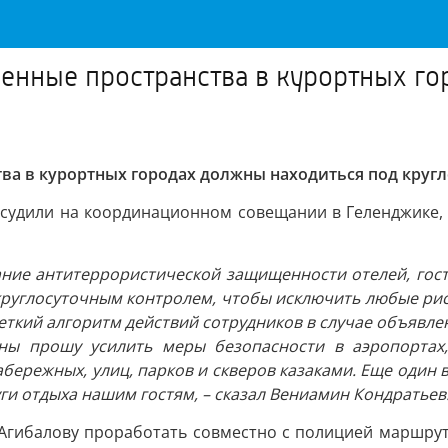
енные пространства в курортных г
тва в курортных городах должны находиться под кру
бсудили на координационном совещании в Геленджике, 
ние антитеррористической защищенности отелей, гост
руглосуточным контролем, чтобы исключить любые риск
четкий алгоритм действий сотрудников в случае объявле
ны прошу усилить меры безопасности в аэропортах,
ережных, улиц, парков и скверов казаками. Еще один 
ги отдыха нашим гостям, – сказал Вениамин Кондратьев
Агибалову проработать совместно с полицией маршруты