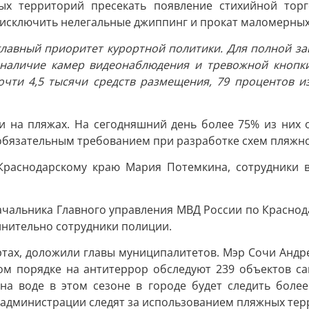
ых территорий пресекать появление стихийной торго
 исключить нелегальные джиппинг и прокат маломерных
и главный приоритет курортной политики. Для полной 
 наличие камер видеонаблюдения и тревожной кнопки
очти 4,5 тысячи средств размещения, 79 процентов и
и на пляжах. На сегодняшний день более 75% из них
 обязательным требованием при разработке схем пляжн
 Краснодарскому краю Мария Потемкина, сотрудники 
чальника Главного управления МВД России по Краснод
нительно сотрудники полиции.
ртах, доложили главы муниципалитетов. Мэр Сочи Андр
ом порядке на антитеррор обследуют 239 объектов с
 на воде в этом сезоне в городе будет следить боле
администрации следят за использованием пляжных тер