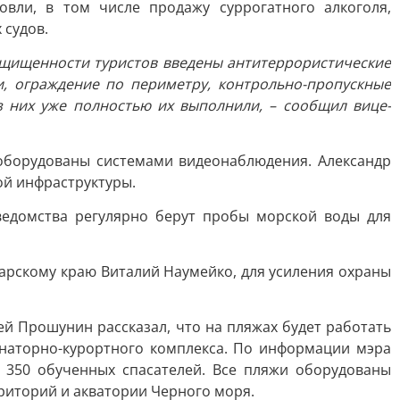
вли, в том числе продажу суррогатного алкоголя,
 судов.
защищенности туристов введены антитеррористические
, ограждение по периметру, контрольно-пропускные
з них уже полностью их выполнили, – сообщил вице-
 оборудованы системами видеонаблюдения. Александр
ой инфраструктуры.
ведомства регулярно берут пробы морской воды для
арскому краю Виталий Наумейко, для усиления охраны
ей Прошунин рассказал, что на пляжах будет работать
анаторно-курортного комплекса. По информации мэра
е 350 обученных спасателей. Все пляжи оборудованы
риторий и акватории Черного моря.