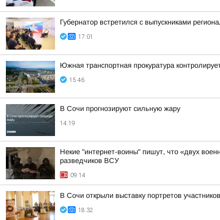
Губернатор встретился с выпускниками регион
17:01
Южная транспортная прокуратура контролируе
15:46
В Сочи прогнозируют сильную жару
14:19
Некие "интернет-воины" пишут, что «двух воен
разведчиков ВСУ
09:14
В Сочи открыли выставку портретов участнико
18:32