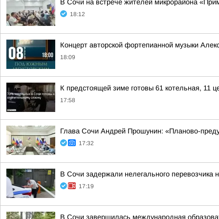
В Сочи на встрече жителей микрорайона «Прим
18:12
Концерт авторской фортепианной музыки Алек
18:09
К предстоящей зиме готовы 61 котельная, 11 ц
17:58
Глава Сочи Андрей Прошунин: «Планово-преду
17:32
В Сочи задержали нелегального перевозчика 
17:19
В Сочи завершилась международная образоват