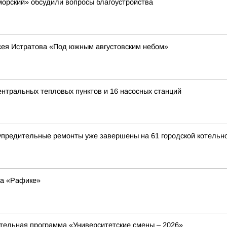
орский» обсудили вопросы благоустройства
сея Истратова «Под южным августовским небом»
ентральных тепловых пунктов и 16 насосных станций
предительные ремонты уже завершены на 61 городской котельн
на «Рафике»
ельная программа «Университетские смены – 2026»