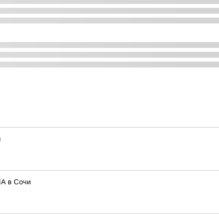
ы
ЛА в Сочи