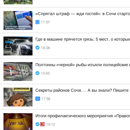
«Спрятал штраф — жди гостей»: в Сочи старт
17:07
Где в машине прячется грязь: 5 мест, о которы
16:04
Полтонны «черной» рыбы изъяли полицейские 
10:45
Секреты районов Сочи…. А вы знали? Пишите в
17:58
Итоги профилактического мероприятия «Право
16:12