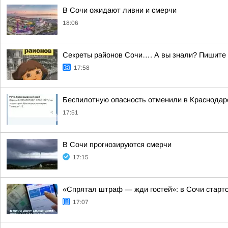
В Сочи ожидают ливни и смерчи
18:06
Секреты районов Сочи…. А вы знали? Пишите в
17:58
Беспилотную опасность отменили в Краснодар
17:51
В Сочи прогнозируются смерчи
17:15
«Спрятал штраф — жди гостей»: в Сочи старт
17:07