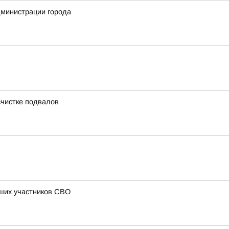
дминистрации города
счистке подвалов
бших участников СВО