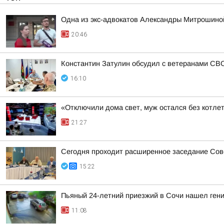
Одна из экс-адвокатов Александры Митрошиной
20:46
Константин Затулин обсудил с ветеранами СВО
16:10
«Отключили дома свет, муж остался без котлет
21:27
Сегодня проходит расширенное заседание Сове
15:22
Пьяный 24-летний приезжий в Сочи нашел гени
11:08