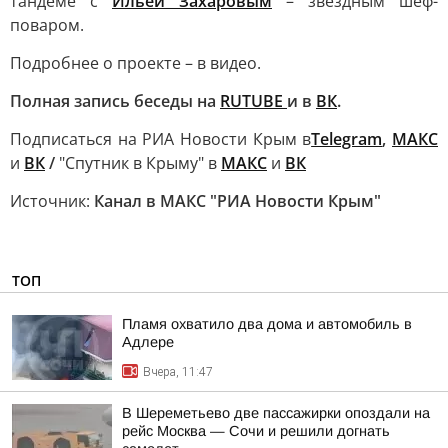
тандеме с
Ильей Захаровым
– звездным шеф-
поваром.
Подробнее о проекте – в видео.
Полная запись беседы на
RUTUBE
и в
ВК
.
Подписаться на РИА Новости Крым в
Telegram
,
МАКС
и
ВК
/
"Спутник в Крыму" в
МАКС
и
ВК
Источник:
Канал в МАКС "РИА Новости Крым"
ТОП
Пламя охватило два дома и автомобиль в
Адлере
Вчера, 11:47
В Шереметьево две пассажирки опоздали на
рейс Москва — Сочи и решили догнать