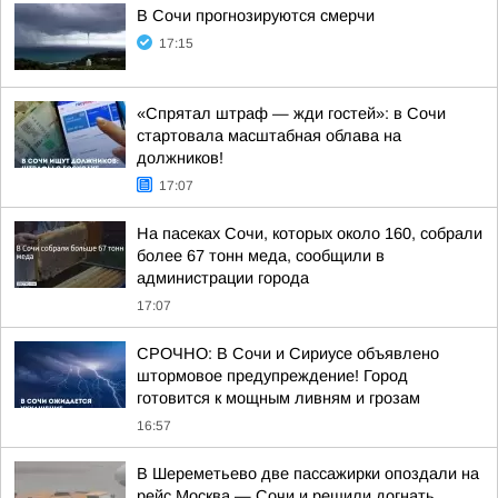
В Сочи прогнозируются смерчи
17:15
«Спрятал штраф — жди гостей»: в Сочи
стартовала масштабная облава на
должников!
17:07
На пасеках Сочи, которых около 160, собрали
более 67 тонн меда, сообщили в
администрации города
17:07
СРОЧНО: В Сочи и Сириусе объявлено
штормовое предупреждение! Город
готовится к мощным ливням и грозам
16:57
В Шереметьево две пассажирки опоздали на
рейс Москва — Сочи и решили догнать