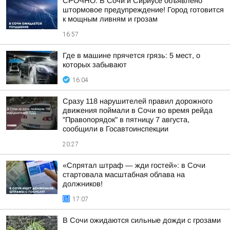
СРОЧНО: В Сочи и Сириусе объявлено
штормовое предупреждение! Город готовится
к мощным ливням и грозам
16:57
Где в машине прячется грязь: 5 мест, о
которых забывают
16:04
Сразу 118 нарушителей правил дорожного
движения поймали в Сочи во время рейда
"Правопорядок" в пятницу 7 августа,
сообщили в Госавтоинспекции
20:27
«Спрятал штраф — жди гостей»: в Сочи
стартовала масштабная облава на
должников!
17:07
В Сочи ожидаются сильные дожди с грозами