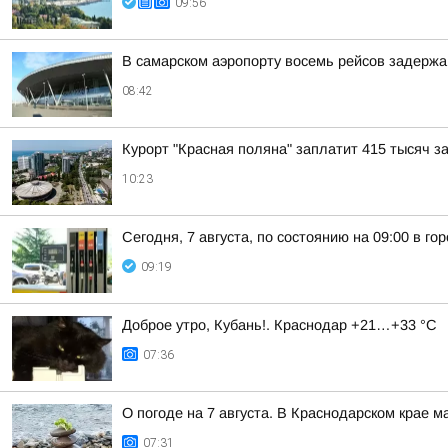
09:56
В самарском аэропорту восемь рейсов задержа
08:42
Курорт "Красная поляна" заплатит 415 тысяч з
10:23
Сегодня, 7 августа, по состоянию на 09:00 в г
09:19
Доброе утро, Кубань!. Краснодар +21…+33 °С
07:36
О погоде на 7 августа. В Краснодарском крае 
07:31