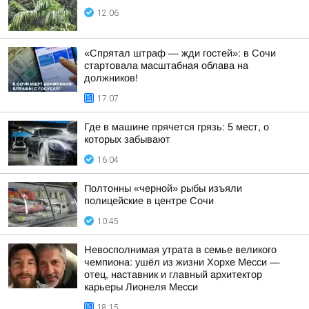
12:06
«Спрятал штраф — жди гостей»: в Сочи
стартовала масштабная облава на
должников!
17:07
Где в машине прячется грязь: 5 мест, о
которых забывают
16:04
Полтонны «черной» рыбы изъяли
полицейские в центре Сочи
10:45
Невосполнимая утрата в семье великого
чемпиона: ушёл из жизни Хорхе Месси —
отец, наставник и главный архитектор
карьеры Лионеля Месси
18:15