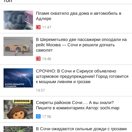
ТОП
Пламя охватило два дома и автомобиль в
Адлере
11:47
В Шереметьево две пассажирки опоздали на
рейс Москва — Сочи и решили догнать
самолет
16:48
СРОЧНО: В Сочи и Сириусе объявлено
штормовое предупреждение! Город готовится
к мощным ливням и грозам
16:57
Секреты районов Сочи…. А вы знали?
Пишите в комментариях Автор: sochi.map
17:58
В Сочи ожидаются сильные дожди с грозами