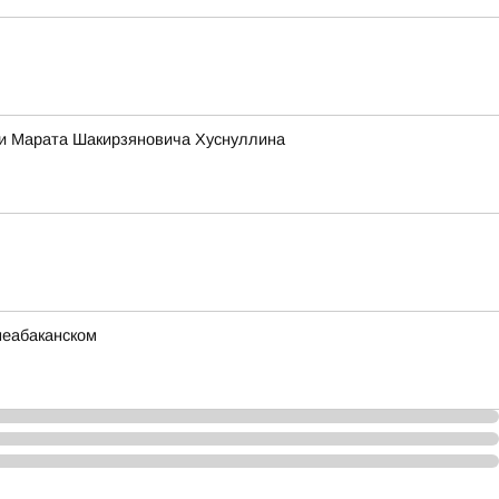
ии Марата Шакирзяновича Хуснуллина
неабаканском