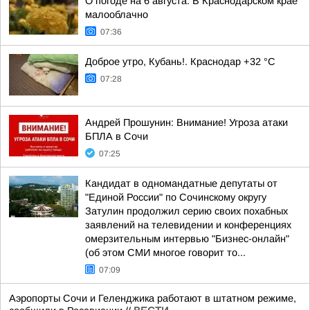
О погоде на 6 августа. В Краснодарском крае
малооблачно
07:36
Доброе утро, Кубань!. Краснодар +32 °С
07:28
Андрей Прошунин: Внимание! Угроза атаки
БПЛА в Сочи
07:25
Кандидат в одномандатные депутаты от
"Единой России" по Сочинскому округу
Затулин продолжил серию своих похабных
заявлений на телевидении и конференциях
омерзительным интервью "Бизнес-онлайн"
(об этом СМИ многое говорит то...
07:09
Аэропорты Сочи и Геленджика работают в штатном режиме,