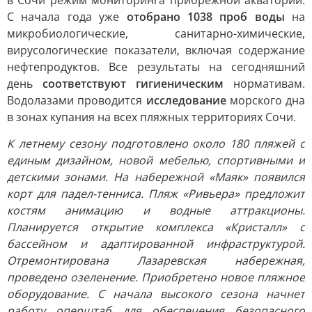
в Сочи режим мониторинга прибрежной акватории.
С начала года уже
отобрано 1038 проб воды
на
микробиологические, санитарно-химические,
вирусологические показатели, включая содержание
нефтепродуктов. Все результаты на сегодняшний
день
соответствуют гигиеническим
нормативам.
Водолазами проводится
исследование
морского дна
в зонах купания на всех пляжных территориях Сочи.
К летнему сезону подготовлено около 180 пляжей с
единым дизайном, новой мебелью, спортивными и
детскими зонами. На набережной «Маяк» появился
корт для падел-тенниса. Пляж «Ривьера» предложит
костям анимацию и водные аттракционы.
Планируется открытие комплекса «Кристалл» с
бассейном и адаптированной инфраструктурой.
Отремонтирована Лазаревская набережная,
проведено озеленение. Приобретено новое пляжное
оборудование. С начала высокого сезона начнет
работу оперштаб для обеспечения безопасного