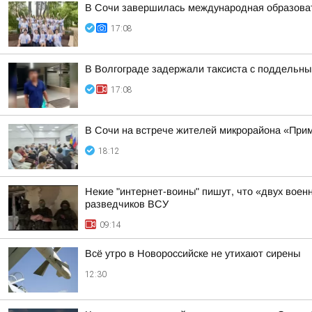
В Сочи завершилась международная образоват
17:08
В Волгограде задержали таксиста с поддельн
17:08
В Сочи на встрече жителей микрорайона «Прим
18:12
Некие "интернет-воины" пишут, что «двух воен
разведчиков ВСУ
09:14
Всё утро в Новороссийске не утихают сирены
12:30