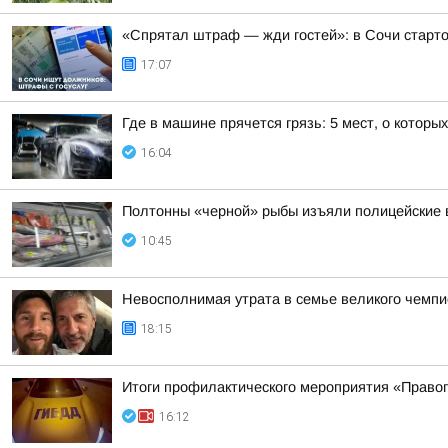
«Спрятал штраф — жди гостей»: в Сочи старт
17:07
Где в машине прячется грязь: 5 мест, о которы
16:04
Полтонны «черной» рыбы изъяли полицейские 
10:45
Невосполнимая утрата в семье великого чемпи
18:15
Итоги профилактического мероприятия «Право
16:12