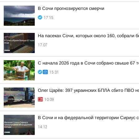
В Сочи прогнозируются смерчи
17:15
На пасеках Сочи, которых около 160, собрали 
17:07
С начала 2026 года в Сочи собрано свыше 67 
15:31
Олег Царёв: 397 украинских БПЛА сбито ПВО н
10:09
В Сочи и на федеральной территории Сириус с
14:12