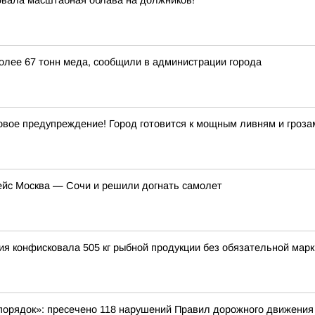
овала масштабная облава на должников!
более 67 тонн меда, сообщили в администрации города
ое предупреждение! Город готовится к мощным ливням и гроза
ейс Москва — Сочи и решили догнать самолет
ция конфисковала 505 кг рыбной продукции без обязательной мар
порядок»: пресечено 118 нарушений Правил дорожного движения