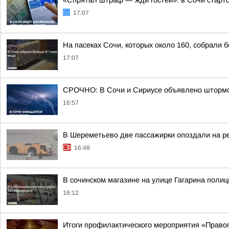
«Спрятал штраф — жди гостей»: в Сочи старт
17:07
На пасеках Сочи, которых около 160, собрали 
17:07
СРОЧНО: В Сочи и Сириусе объявлено штормов
16:57
В Шереметьево две пассажирки опоздали на р
16:48
В сочинском магазине на улице Гагарина поли
16:12
Итоги профилактического мероприятия «Право