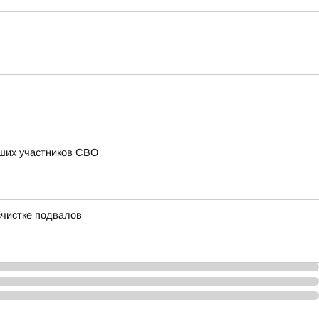
бших участников СВО
счистке подвалов