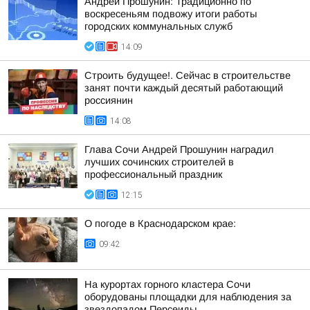
Андрей Прошунин: Традиционно по
воскресеньям подвожу итоги работы
городских коммунальных служб
14:09
Строить будущее!. Сейчас в строительстве
занят почти каждый десятый работающий
россиянин
14:08
Глава Сочи Андрей Прошунин наградил
лучших сочинских строителей в
профессиональный праздник
12:15
О погоде в Краснодарском крае:
09:42
На курортах горного кластера Сочи
оборудованы площадки для наблюдения за
звездопадом Персеиды