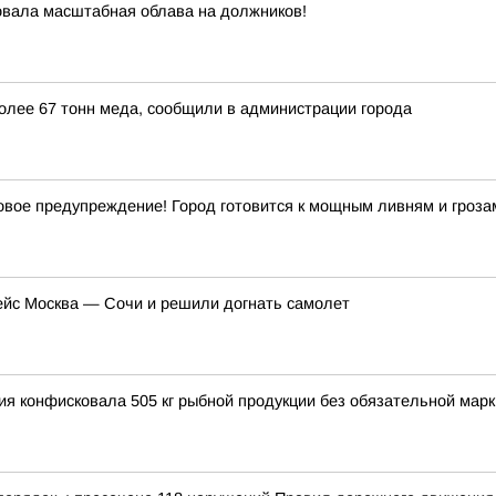
овала масштабная облава на должников!
более 67 тонн меда, сообщили в администрации города
ое предупреждение! Город готовится к мощным ливням и гроза
ейс Москва — Сочи и решили догнать самолет
ция конфисковала 505 кг рыбной продукции без обязательной мар