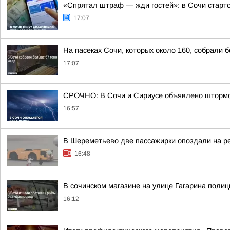
«Спрятал штраф — жди гостей»: в Сочи старт
17:07
На пасеках Сочи, которых около 160, собрали 
17:07
СРОЧНО: В Сочи и Сириусе объявлено штормов
16:57
В Шереметьево две пассажирки опоздали на р
16:48
В сочинском магазине на улице Гагарина поли
16:12