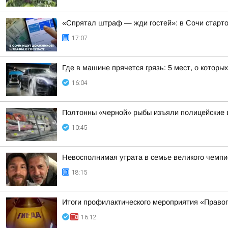
«Спрятал штраф — жди гостей»: в Сочи старт
17:07
Где в машине прячется грязь: 5 мест, о которы
16:04
Полтонны «черной» рыбы изъяли полицейские 
10:45
Невосполнимая утрата в семье великого чемпи
18:15
Итоги профилактического мероприятия «Право
16:12