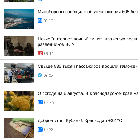
Минобороны сообщило об уничтожении 605 бес
09:10
Некие "интернет-воины" пишут, что «двух воен
разведчиков ВСУ
09:14
Свыше 535 тысяч пассажиров прошли таможенн
09:05
О погоде на 6 августа. В Краснодарском крае 
07:36
Доброе утро, Кубань!. Краснодар +32 °С
07:28