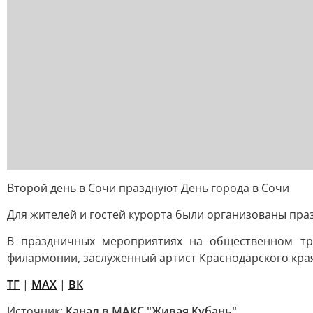
Второй день в Сочи празднуют День города в Сочи
Для жителей и гостей курорта были организованы пр
В праздничных мероприятиях на общественном тра
филармонии, заслуженный артист Краснодарского кра
TГ
|
MAX
|
ВК
Источник:
Канал в МАКС "Живая Кубань"