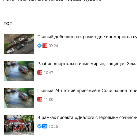
ТОП
Пьяный дебошир разгромил две иномарки на су
09:34
Разбил «порталы в иные миры», защищая Земл
10:47
Пьяный 24-летний приезжий в Сочи нашел гени
11:08
В рамках проекта «Диалоги с героями» сочинск
10:25