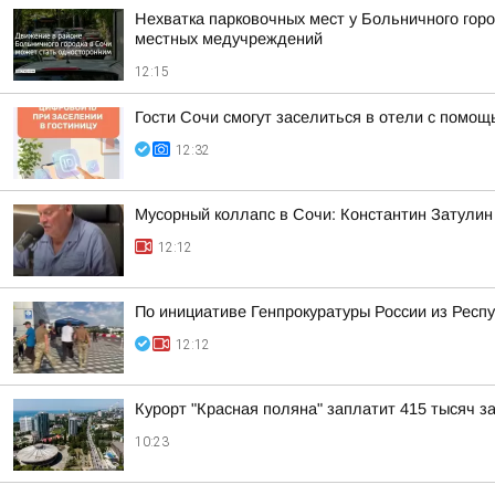
Нехватка парковочных мест у Больничного гор
местных медучреждений
12:15
Гости Сочи смогут заселиться в отели с помо
12:32
Мусорный коллапс в Сочи: Константин Затулин
12:12
По инициативе Генпрокуратуры России из Рес
12:12
Курорт "Красная поляна" заплатит 415 тысяч з
10:23