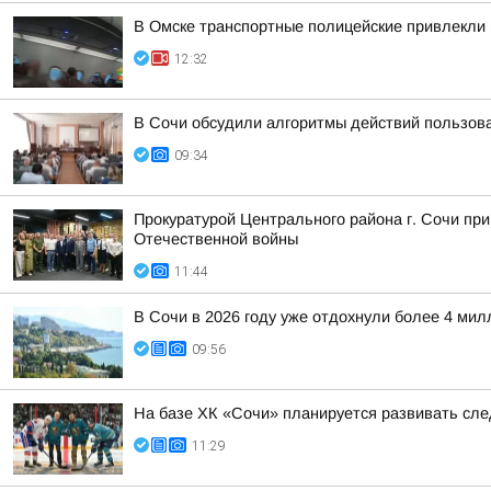
В Омске транспортные полицейские привлекли 
12:32
В Сочи обсудили алгоритмы действий пользов
09:34
Прокуратурой Центрального района г. Сочи пр
Отечественной войны
11:44
В Сочи в 2026 году уже отдохнули более 4 мил
09:56
На базе ХК «Сочи» планируется развивать сле
11:29