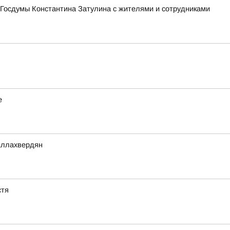
 Госдумы Константина Затулина с жителями и сотрудниками
е
Аллахвердян
стя