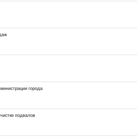
одаж
дминистрации города
счистке подвалов