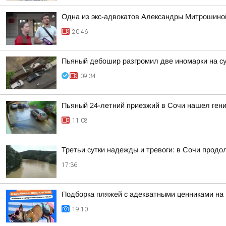
Одна из экс-адвокатов Александры Митрошиной
20:46
Пьяный дебошир разгромил две иномарки на су
09:34
Пьяный 24-летний приезжий в Сочи нашел гени
11:08
Третьи сутки надежды и тревоги: в Сочи прод
17:36
Подборка пляжей с адекватными ценниками на
19:10