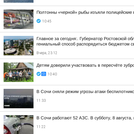
Полтонны «черной» рыбы изъяли полицейские 
10:45
Главное за сегодня:. Губернатор Ростовской 
гениальный способ распорядиться бюджетом сво
Вчера, 23:12
Детям доверили участвовать в пересчёте зубр
10:40
В Сочи сняли режим угрозы атаки беспилотнико
11:33
В Сочи работают 52 АЗС. В субботу, 8 августа
11:22