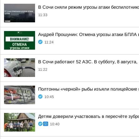
В Сочи сняли режим угрозы атаки беспилотнико
11:33
Андрей Прошунин: Отмена угрозы атаки БПЛА 
11:24
В Сочи работают 52 АЗС. В субботу, 8 августа
11:22
Полтонны «черной» рыбы изъяли полицейские 
10:45
Детям доверили участвовать в пересчёте зубр
10:40