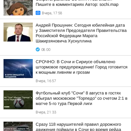
Пишите в комментариях Автор: sochi.map
Вчера, 17:58
Андрей Прошунин: Сегодня юбилейная дата
у Заместителя Председателя Правительства
Российской Федерации Марата
Шакирзяновича Хуснуллина
08:00
СРОЧНО: В Сочи и Сириусе объявлено
штормовое предупреждение! Город готовится
к мощным ливням и грозам
Вчера, 16:57
Футбольный клуб "Сочи" 8 августа в гостях
обыграл московское "Торпедо" со счетом 2:1 в
матче 5-го тура Первой лиги
Вчера, 21:33
Сразу 118 нарушителей правил дорожного
движения поймали в Сочи во время рейда