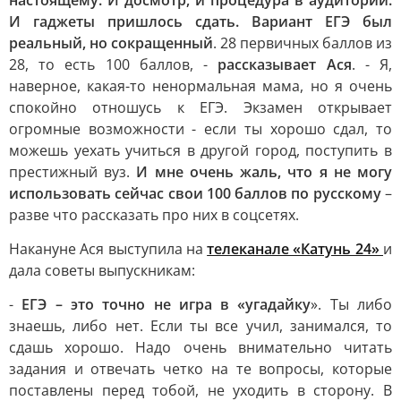
настоящему. И досмотр, и процедура в аудитории.
И гаджеты пришлось сдать. Вариант ЕГЭ был
реальный, но сокращенный
. 28 первичных баллов из
28, то есть 100 баллов, -
рассказывает Ася
. - Я,
наверное, какая-то ненормальная мама, но я очень
спокойно отношусь к ЕГЭ. Экзамен открывает
огромные возможности - если ты хорошо сдал, то
можешь уехать учиться в другой город, поступить в
престижный вуз.
И мне очень жаль, что я не могу
использовать сейчас свои 100 баллов по русскому
–
разве что рассказать про них в соцсетях.
Накануне Ася выступила на
телеканале «Катунь 24»
и
дала советы выпускникам:
-
ЕГЭ – это точно не игра в «угадайку
». Ты либо
знаешь, либо нет. Если ты все учил, занимался, то
сдашь хорошо. Надо очень внимательно читать
задания и отвечать четко на те вопросы, которые
поставлены перед тобой, не уходить в сторону. В