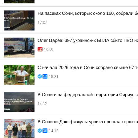
На пасеках Сочи, которых около 160, собрали 
17:07
Олег Царёв: 397 украинских БПЛА сбито ПВО н
10:09
С начала 2026 года в Сочи собрано свыше 67 
15:31
В Сочи и на федеральной территории Сириус с
14:12
В Сочи ко Дню физкультурника прошла торжес
14:12