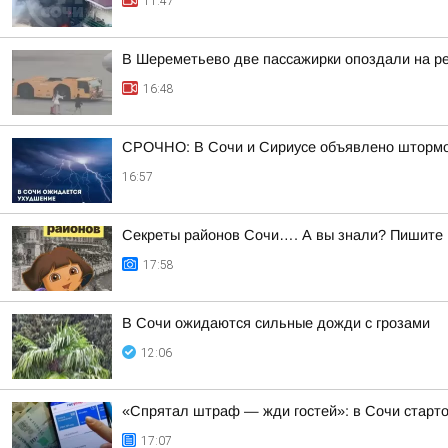
11:47
В Шереметьево две пассажирки опоздали на р
16:48
СРОЧНО: В Сочи и Сириусе объявлено штормов
16:57
Секреты районов Сочи…. А вы знали? Пишите в
17:58
В Сочи ожидаются сильные дожди с грозами
12:06
«Спрятал штраф — жди гостей»: в Сочи старт
17:07