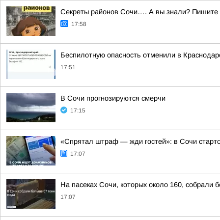
Секреты районов Сочи…. А вы знали? Пишите в
17:58
Беспилотную опасность отменили в Краснодар
17:51
В Сочи прогнозируются смерчи
17:15
«Спрятал штраф — жди гостей»: в Сочи старт
17:07
На пасеках Сочи, которых около 160, собрали 
17:07