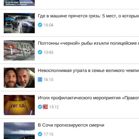
Где в машине прячется грязь: 5 мест, о которы
16:04
Полтонны «черной» рыбы изъяли полицейские 
10:45
Невосполнимая утрата в семье великого чемпи
18:15
Итоги профилактического мероприятия «Право
16:12
В Сочи прогнозируются смерчи
17:15