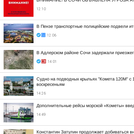
ВНИМАНИЕ! В СОЧИ ОБЪЯВЛЕНА УГРОЗА АТ
12:10
В Пензе транспортные полицейские подвели ит
12:06
В Адлерском районе Сочи задержали приезжего
14:01
Судно на подводных крыльях "Комета 120М" с 1
воскресеньям
14:26
Дополнительные рейсы морской «Кометы» введ
14:49
Константин Затулин продолжает добиваться вн