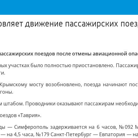
овляет движение пассажирских пое
пассажирских поездов после отмены авиационной опа
ных участках было полностью приостановлено. Пассажи
ти.
Крымскому мосту возобновлено, поезда начинают пост
агоны.
ым штабом. Проводники оказывают пассажирам необход
оездов «Таврия».
ды — Симферополь задерживается на 6 часов, №092 М
 на 4,5 часа, №179 Санкт-Петербург — Евпатория — на