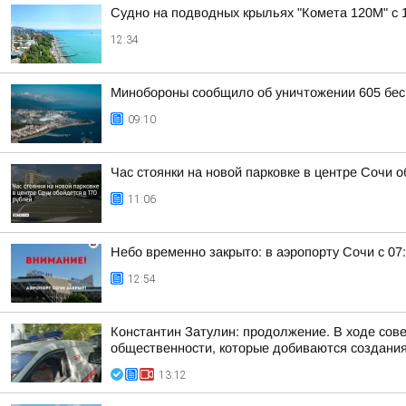
Судно на подводных крыльях "Комета 120М" с 
12:34
Минобороны сообщило об уничтожении 605 бес
09:10
Час стоянки на новой парковке в центре Сочи о
11:06
Небо временно закрыто: в аэропорту Сочи с 07
12:54
Константин Затулин: продолжение. В ходе сов
общественности, которые добиваются создания 
13:12