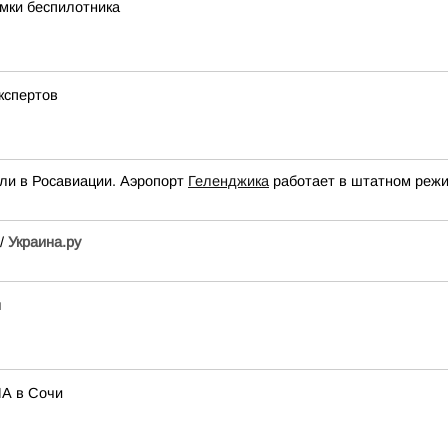
мки беспилотника
экспертов
ли в Росавиации. Аэропорт
Геленджика
работает в штатном режи
//
Украина.ру
ы
ЛА в Сочи