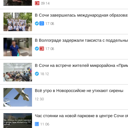
09:14
В Сочи завершилась международная образоват
17:08
В Волгограде задержали таксиста с поддельн
17:08
В Сочи на встрече жителей микрорайона «Прим
18:12
Всё утро в Новороссийске не утихают сирены
12:30
Час стоянки на новой парковке в центре Сочи о
11:06