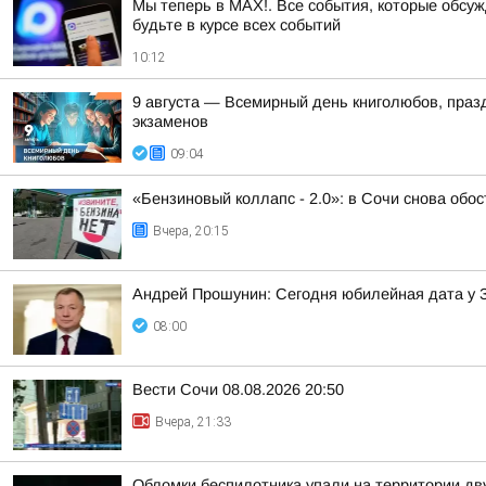
Мы теперь в MAX!. Все события, которые обсужд
будьте в курсе всех событий
10:12
9 августа — Всемирный день книголюбов, праздн
экзаменов
09:04
«Бензиновый коллапс - 2.0»: в Сочи снова обо
Вчера, 20:15
Андрей Прошунин: Сегодня юбилейная дата у 
08:00
Вести Сочи 08.08.2026 20:50
Вчера, 21:33
Обломки беспилотника упали на территории дв