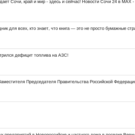
ает Сочи, край и мир - здесь и сейчас! Новости Сочи 24 в MAX -
ик для всех, кто знает, что книга — это не просто бумажные ст
стрился дефицит топлива на АЗС!
Заместителя Председателя Правительства Российской Федерац
ух предприятий в Новороссийске и частного дома в поселке Верх