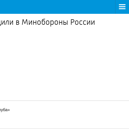
щили в Минобороны России
луба»