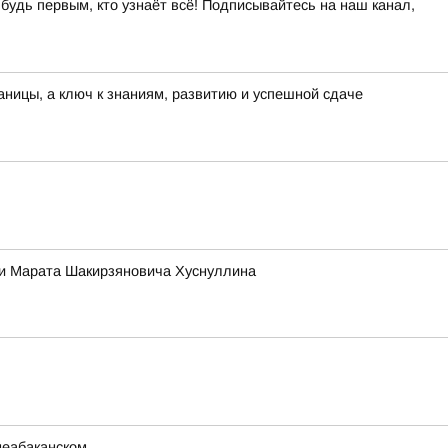
 будь первым, кто узнаёт всё! Подписывайтесь на наш канал,
раницы, а ключ к знаниям, развитию и успешной сдаче
ии Марата Шакирзяновича Хуснуллина
неабаканском