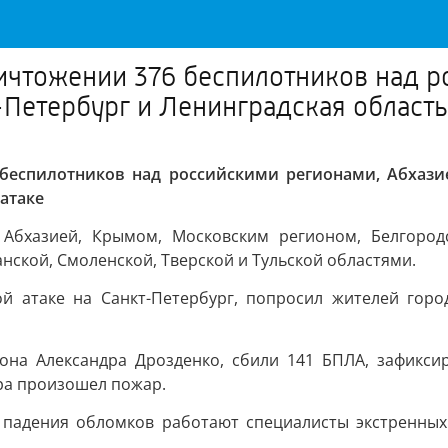
чтожении 376 беспилотников над р
Петербург и Ленинградская область
беспилотников над российскими регионами, Абхазие
атаке
бхазией, Крымом, Московским регионом, Белгородско
анской, Смоленской, Тверской и Тульской областями.
й атаке на Санкт-Петербург, попросил жителей горо
иона Александра Дрозденко, сбили 141 БПЛА, зафикси
ра произошел пожар.
е падения обломков работают специалисты экстренных 