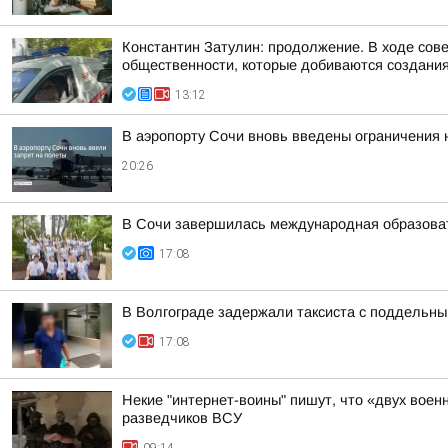
Константин Затулин: продолжение. В ходе сов
общественности, которые добиваются создания 
13:12
В аэропорту Сочи вновь введены ограничения 
20:26
В Сочи завершилась международная образоват
17:08
В Волгограде задержали таксиста с поддельн
17:08
Некие "интернет-воины" пишут, что «двух воен
разведчиков ВСУ