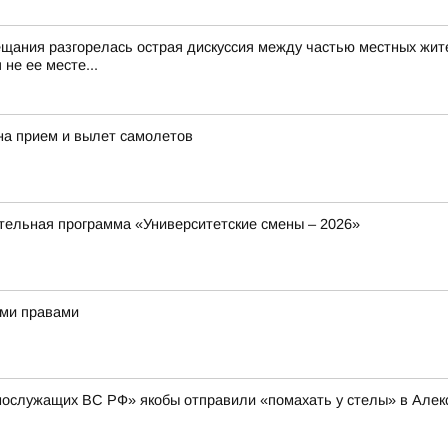
ещания разгорелась острая дискуссия между частью местных жит
не ее месте...
на прием и вылет самолетов
ельная программа «Университетские смены – 2026»
ыми правами
нослужащих ВС РФ» якобы отправили «помахать у стелы» в Алексе