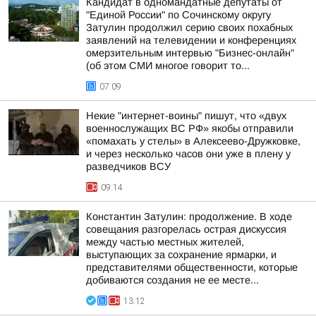
Кандидат в одномандатные депутаты от
"Единой России" по Сочинскому округу
Затулин продолжил серию своих похабных
заявлений на телевидении и конференциях
омерзительным интервью "Бизнес-онлайн"
(об этом СМИ многое говорит то...
07:09
Некие "интернет-воины" пишут, что «двух
военнослужащих ВС РФ» якобы отправили
«помахать у стелы» в Алексеево-Дружковке,
и через несколько часов они уже в плену у
разведчиков ВСУ
09:14
Константин Затулин: продолжение. В ходе
совещания разгорелась острая дискуссия
между частью местных жителей,
выступающих за сохранение ярмарки, и
представителями общественности, которые
добиваются создания не ее месте...
13:12