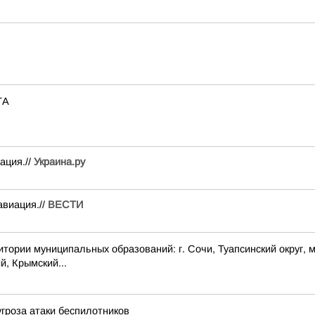
ТА
ация.//
Украина.ру
авиация.//
ВЕСТИ
 муниципальных образований: г. Сочи, Туапсинский округ, муни
й, Крымский...
угроза атаки беспилотников