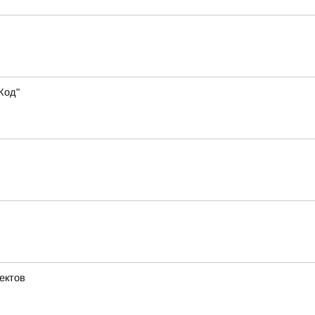
Код"
ектов