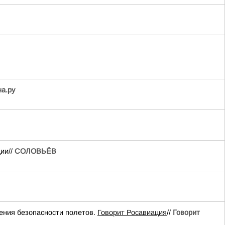
на.ру
ии//
СОЛОВЬЁВ
ения безопасности полетов.
Говорит Росавиация
//
Говорит