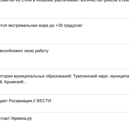
Комета» из Сочи в Абхазию увеличивает количество рейсов и сни
тся экстремальная жара до +35 градусов!
 возобновил свою работу
 муниципальных образований: Туапсинский округ, муниципальный
й, Крымский...
ает Росавиация.//
ВЕСТИ
ётов//
Украина.ру