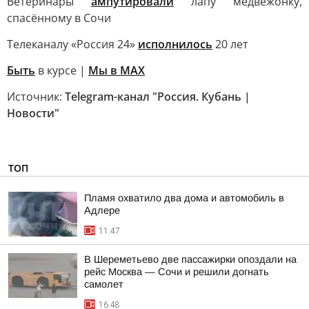
Ветеринары
ампутировали
лапу медвежонку,
спасённому в Сочи
Телеканалу «Россия 24»
исполнилось
20 лет
Быть
в курсе |
Мы в MAX
Источник:
Telegram-канал "Россия. Кубань |
Новости"
ТОП
Пламя охватило два дома и автомобиль в
Адлере
11:47
В Шереметьево две пассажирки опоздали на
рейс Москва — Сочи и решили догнать
самолет
16:48