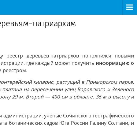
еревьям-патриархам
у реестр деревьев-патриархов пополнился новыми
нистрации, где каждый может получить
информацию о
м реестром.
монтерейский кипарис, растущий в Приморском парке.
х платана на пересечении улиц Воровского и Зеленого
ону 29 м. Второй — 490 см в обхвате, 35 м в высоту и
ки администрации, ученые Сочинского географического
та ботанических садов Юга России Галину Солтани, и