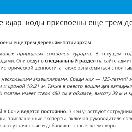
ые куар-коды присвоены еще трем д
воены еще трем деревьям-патриархам
ковых природных символов курорта.
В текущем год
дами. Они ведут в
специальный раздел
на сайте адми
и исторической ценности, а также ознакомиться с полны
я несколькими экземплярами. Среди них — 125-летний 
см и кроной 16х21 м. Также в реестр вошли два западны
 платан имеет ствол 480 см в обхвате, высоту 39 м и кр
й в Сочи ведется постоянно
. В ней участвуют сотрудни
ы, приглашенные эксперты, включая руководителя сове
ючают утраченные и добавляют новые экземпляры.