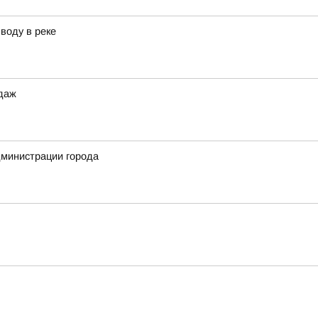
воду в реке
одаж
дминистрации города