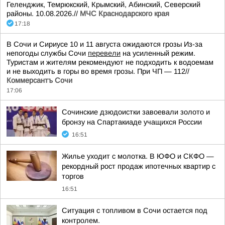
Геленджик, Темрюкский, Крымский, Абинский, Северский
районы. 10.08.2026.//
МЧС Краснодарского края
17:18
В Сочи и Сириусе 10 и 11 августа ожидаются грозы Из-за
непогоды службы Сочи
перевели
на усиленный режим.
Туристам и жителям рекомендуют не подходить к водоемам
и не выходить в горы во время грозы. При ЧП — 112//
Коммерсантъ Сочи
17:06
Сочинские дзюдоистки завоевали золото и
бронзу на Спартакиаде учащихся России
16:51
Жилье уходит с молотка. В ЮФО и СКФО —
рекордный рост продаж ипотечных квартир с
торгов
16:51
Ситуация с топливом в Сочи остается под
контролем.