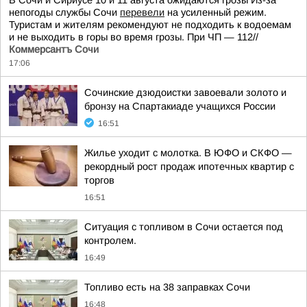
В Сочи и Сириусе 10 и 11 августа ожидаются грозы Из-за
непогоды службы Сочи
перевели
на усиленный режим.
Туристам и жителям рекомендуют не подходить к водоемам
и не выходить в горы во время грозы. При ЧП — 112//
Коммерсантъ Сочи
17:06
Сочинские дзюдоистки завоевали золото и
бронзу на Спартакиаде учащихся России
16:51
Жилье уходит с молотка. В ЮФО и СКФО —
рекордный рост продаж ипотечных квартир с
торгов
16:51
Ситуация с топливом в Сочи остается под
контролем.
16:49
Топливо есть на 38 заправках Сочи
16:48